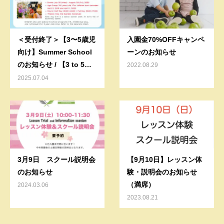
＜受付終了＞【3〜5歳児
入園金70%OFFキャンペ
向け】Summer School
ーンのお知らせ
のお知らせ / 【3 to 5
2022.08.29
years old】 Summer
2025.07.04
School in 柏の葉
3月9日 スクール説明会
【9月10日】レッスン体
のお知らせ
験・説明会のお知らせ
（満席）
2024.03.06
2023.08.21