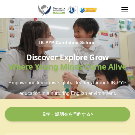
Beyondia International School Kashiwanoha｜千葉県柏
IB-PYP Candidate School
Discover Explore Grow
Where Young Minds Come Alive
Empowering tomorrow’s global leaders through IB-PYP
education in a nurturing English environment.
見学・説明会を予約する
>