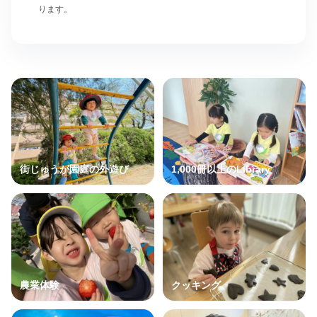
ります。
街じゅうが園庭の外遊び
1,000冊以上のLibrary
農業体験
クッキング