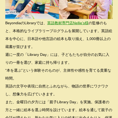
BeyondiaのLibraryでは、
英語教材専門店Nellie’s様
の監修のも
と、本格的なライブラリープログラムを展開しています。英語絵
本を中心に、日本語や他言語の絵本も取り揃え、1,000冊以上の
蔵書が並びます。
週に一度の「Library Day」には、子どもたちが自分のお気に入
りの一冊を選び、家庭に持ち帰ります。
“本を選ぶ”という体験そのものが、主体性や感性を育てる貴重な
時間。
英語の文字や表現に自然とふれながら、物語の世界にワクワク
し、想像力を広げていきます。
また、金曜日の夕方には「親子Library Day」を実施。保護者の
方と一緒に絵本を選ぶ時間を設けています。絵本を通して親子の
会話が増えたり、新たなお気に入りの絵本に出会えたりと、保護