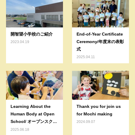
開智望小学校のご紹介
End-of-Year Certificate
Ceremony/年度末の表彰
2023.04.19
式
2025.04.11
Learning About the
Thank you for join us
Human Body at Open
for Mochi making
School/ オープンスクー
2024.09.07
ルで学ぶ「からだのしく
2025.06.18