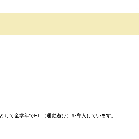
anohaで課内活動として全学年でP.E（運動遊び）を導入しています。
に、