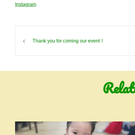
Instagram
Thank you for coming our event！
Relat