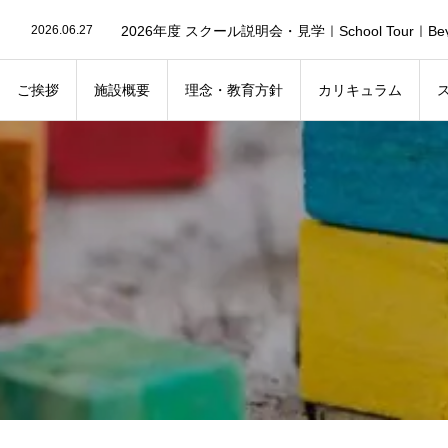
2026.07.2
2026.06.27
2026.06.27
2026.08.7
Nursery Open School | ナーサリーオープンスクー
2026.07.30
Ballet Trial Lesson｜Discovering the Joy of Dance
ご挨拶
施設概要
理念・教育方針
カリキュラム
2026.07.30
Joia Exchange Program｜Building Friendships Thr
2026.07.24
P.E class（運動遊び）
2026.08.4
Summer Festival 2026 | Join Us for a Fun Day of F