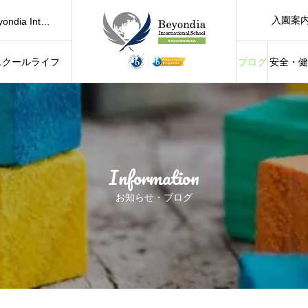
2026 Summer Program (Kinder Class)｜遊び・学び・発見がいっぱいのサマープログラム
入園案
2026年度 スクール説明会・見学｜School Tour｜Beyondia International School
【柏の葉】0歳からの英語教室｜親子で通えるベビークラス（6ヶ月～1歳11ヶ月）Baby & Mommy
ル
スクールライフ
ブログ
安全・健
ough Play
Summer Water Play Special Session｜Baby & Mommy 夏の水遊び
amily Fun
Information
お知らせ・ブログ