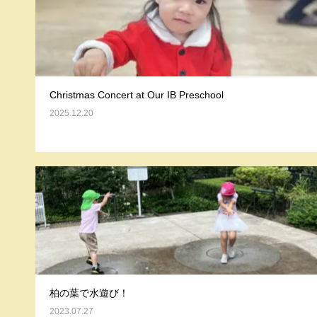
Christmas Concert at Our IB Preschool
2025.12.20
柏の葉で水遊び！
2023.07.27