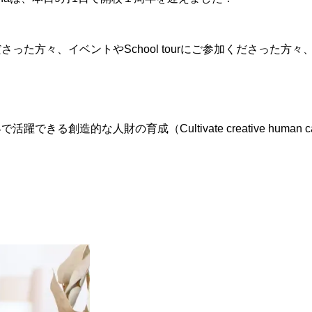
った方々、イベントやSchool tourにご参加くださった
育成（Cultivate creative human capital who ca