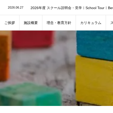
2026.07.2
2026.06.27
2026.06.27
2026.08.7
Nursery Open School | ナーサリーオープンスクー
2026.07.30
Ballet Trial Lesson｜Discovering the Joy of Dance
ご挨拶
施設概要
理念・教育方針
カリキュラム
2026.07.30
Joia Exchange Program｜Building Friendships Thr
2026.07.24
Happy 1st Anniversary!
2026.08.4
Summer Festival 2026 | Join Us for a Fun Day of F