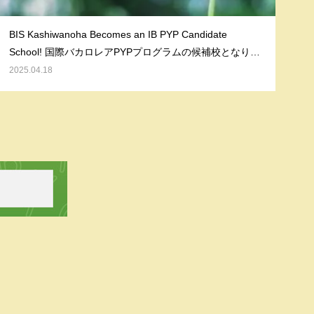
BIS Kashiwanoha Becomes an IB PYP Candidate
School! 国際バカロレアPYPプログラムの候補校となりま
した！
2025.04.18