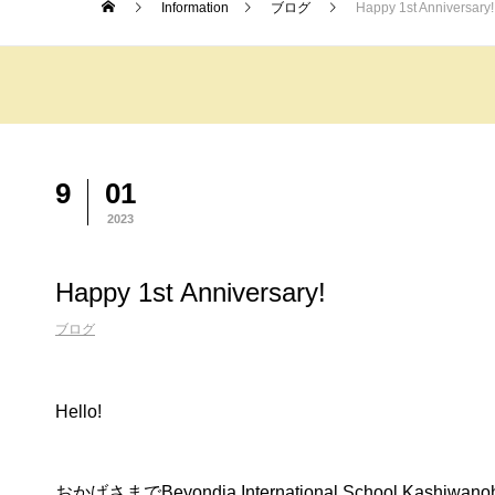
Information
ブログ
Happy 1st Anniversary!
9
01
2023
Happy 1st Anniversary!
ブログ
Hello!
おかげさまでBeyondia International School 