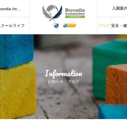
2026 Summer Program (Kinder Class)｜遊び・学び・発見がいっぱいのサマープログラム
入園案
2026年度 スクール説明会・見学｜School Tour｜Beyondia International School
【柏の葉】0歳からの英語教室｜親子で通えるベビークラス（6ヶ月～1歳11ヶ月）Baby & Mommy
ル
スクールライフ
ブログ
安全・健
ough Play
Summer Water Play Special Session｜Baby & Mommy 夏の水遊び
amily Fun
Information
お知らせ・ブログ