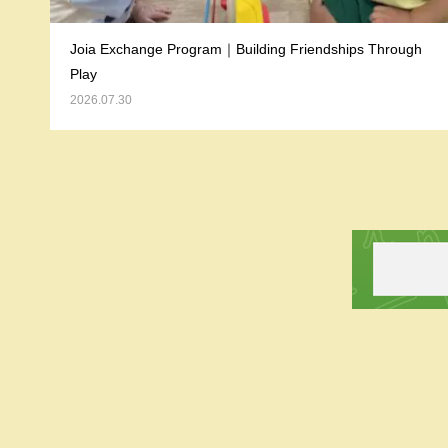
Joia Exchange Program｜Building Friendships Through
Play
2026.07.30