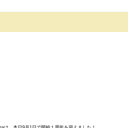
Kashiwanohaは、本日9月1日で開校１周年を迎えました！